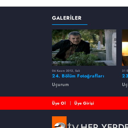
GALERİLER
06 Kasım 2012, Salı
31 
24. Bölüm Fotoğrafları
23
Uçurum
Uç
Üye Ol
Üye Girişi
HER YERD