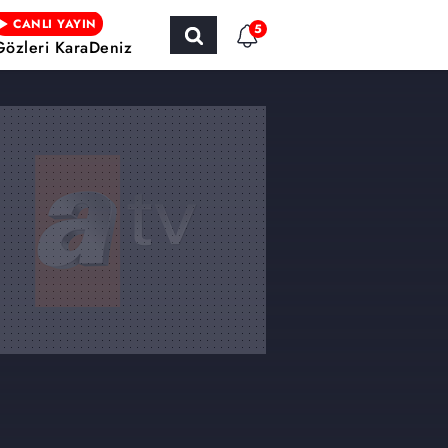
CANLI YAYIN
5
Gözleri KaraDeniz