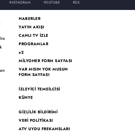
INSTAGRAM
YOUTUBE
RSS
HABERLER
I
YAYIN AKIŞI
CANLI TV İZLE
dro
PROGRAMLAR
k
a2
MİLYONER FORM SAYFASI
o
VAR MISIN YOK MUSUN
han
FORM SAYFASI
İZLEYİCİ TEMSİLCİSİ
KÜNYE
GİZLİLİK BİLDİRİMİ
VERİ POLİTİKASI
ATV UYDU FREKANSLARI