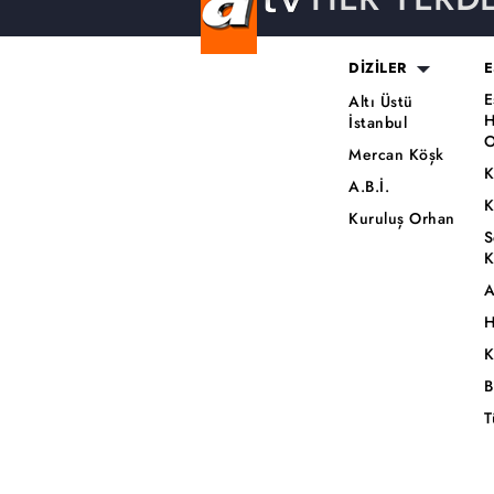
DİZİLER
E
E
Altı Üstü
H
İstanbul
O
Mercan Köşk
K
A.B.İ.
K
Kuruluş Orhan
S
K
A
H
K
B
T