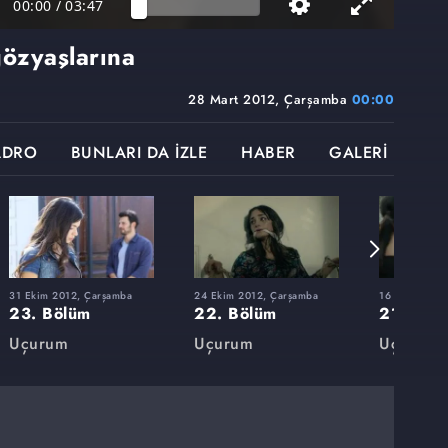
00:00
/
03:47
özyaşlarına
28 Mart 2012, Çarşamba
00:00
ADRO
BUNLARI DA İZLE
HABER
GALERİ
31 Ekim 2012, Çarşamba
24 Ekim 2012, Çarşamba
16 Ekim 2012,
23. Bölüm
22. Bölüm
21. Böl
Uçurum
Uçurum
Uçurum