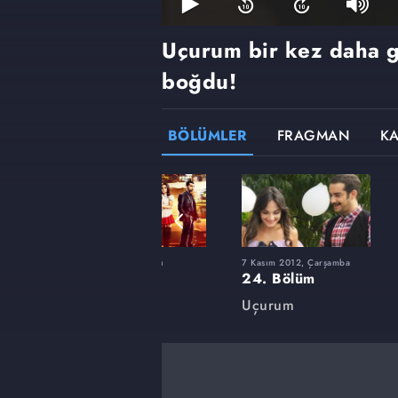
Uçurum bir kez daha g
boğdu!
BÖLÜMLER
FRAGMAN
K
24 Nisan 2012, Salı
7 Kasım 2012, Çarşamba
10. Bölüm
24. Bölüm
Uçurum
Uçurum