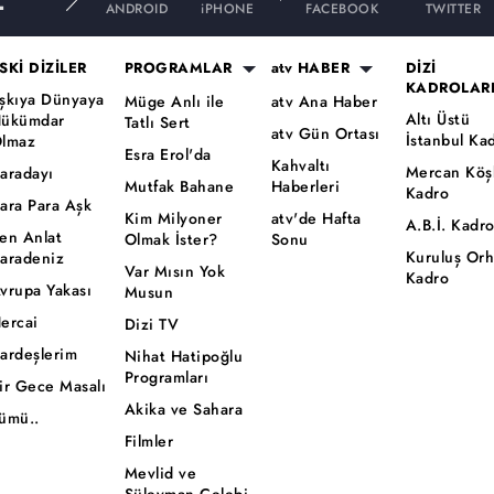
ANDROID
iPHONE
FACEBOOK
TWITTER
SKİ DİZİLER
PROGRAMLAR
atv HABER
DİZİ
KADROLAR
şkıya Dünyaya
Müge Anlı ile
atv Ana Haber
Altı Üstü
ükümdar
Tatlı Sert
atv Gün Ortası
İstanbul Ka
lmaz
Esra Erol'da
Kahvaltı
Mercan Köş
aradayı
Mutfak Bahane
Haberleri
Kadro
ara Para Aşk
Kim Milyoner
atv'de Hafta
A.B.İ. Kadr
en Anlat
Olmak İster?
Sonu
Kuruluş Or
aradeniz
Var Mısın Yok
Kadro
vrupa Yakası
Musun
ercai
Dizi TV
ardeşlerim
Nihat Hatipoğlu
Programları
ir Gece Masalı
Akika ve Sahara
ümü..
Filmler
Mevlid ve
Süleyman Çelebi