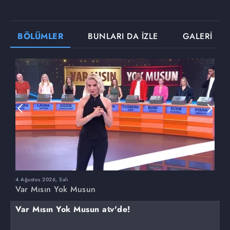
BÖLÜMLER
BUNLARI DA İZLE
GALERİ
4 Ağustos 2026, Salı
3
Var Mısın Yok Musun
V
Var Mısın Yok Musun atv'de!