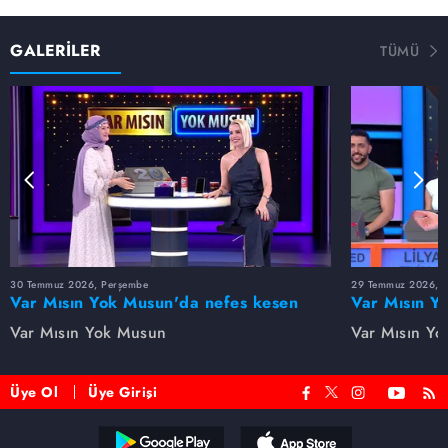
GALERİLER
TÜMÜ
30 Temmuz 2026, Perşembe
29 Temmuz 2026, 
Var Mısın Yok Musun'da nefes kesen
Var Mısın Y
anlar! Tuğçe son anda doğru kararı
mücadelesi! 
Var Mısın Yok Musun
Var Mısın Y
verdi
etmedi
Üye Ol
Üye Girişi