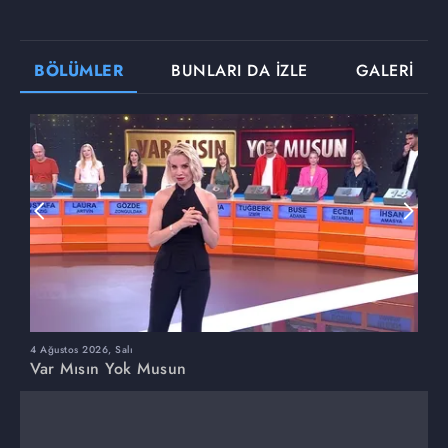
BÖLÜMLER
BUNLARI DA İZLE
GALERİ
4 Ağustos 2026, Salı
3
Var Mısın Yok Musun
V