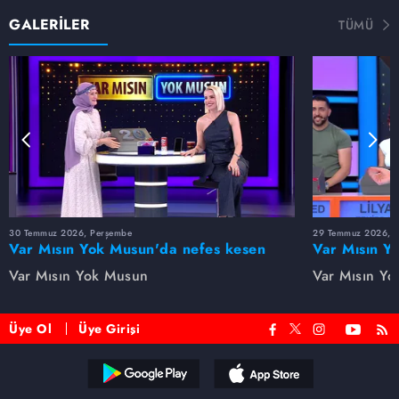
GALERİLER
TÜMÜ
30 Temmuz 2026, Perşembe
29 Temmuz 2026, 
Var Mısın Yok Musun'da nefes kesen
Var Mısın Y
anlar! Tuğçe son anda doğru kararı
mücadelesi! 
Var Mısın Yok Musun
Var Mısın Y
verdi
etmedi
Üye Ol
Üye Girişi
Reddet