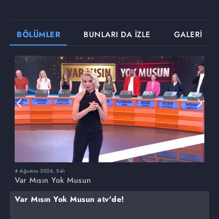
BÖLÜMLER
BUNLARI DA İZLE
GALERİ
4 Ağustos 2026, Salı
3
Var Mısın Yok Musun
V
Var Mısın Yok Musun atv'de!