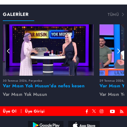
GALERİLER
TÜMÜ
30 Temmuz 2026, Perşembe
29 Temmuz 2026, 
Var Mısın Yok Musun'da nefes kesen
Var Mısın Y
anlar! Tuğçe son anda doğru kararı
mücadelesi! 
Var Mısın Yok Musun
Var Mısın Y
verdi
etmedi
Üye Ol
Üye Girişi