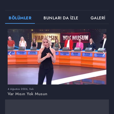
BÖLÜMLER
BUNLARI DA İZLE
GALERİ
4 Ağustos 2026, Salı
3
Var Mısın Yok Musun
V