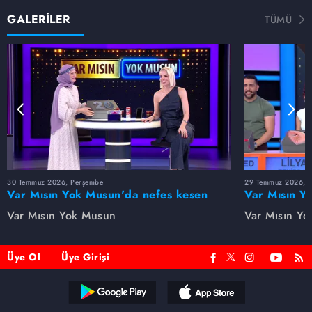
GALERİLER
TÜMÜ
30 Temmuz 2026, Perşembe
29 Temmuz 2026, 
Var Mısın Yok Musun'da nefes kesen
Var Mısın Y
anlar! Tuğçe son anda doğru kararı
mücadelesi! 
Var Mısın Yok Musun
Var Mısın Y
verdi
etmedi
Üye Ol
Üye Girişi
Reddet