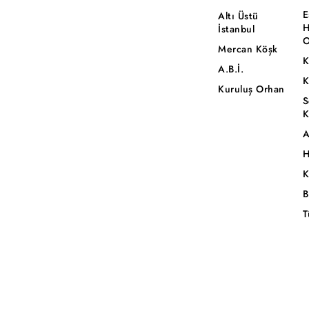
E
Altı Üstü
H
İstanbul
O
Mercan Köşk
K
A.B.İ.
K
Kuruluş Orhan
S
K
A
H
K
B
T