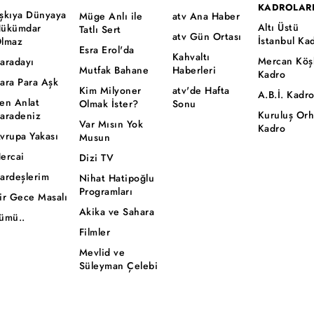
KADROLAR
şkıya Dünyaya
Müge Anlı ile
atv Ana Haber
Altı Üstü
ükümdar
Tatlı Sert
atv Gün Ortası
İstanbul Ka
lmaz
Esra Erol'da
Kahvaltı
Mercan Köş
aradayı
Mutfak Bahane
Haberleri
Kadro
ara Para Aşk
Kim Milyoner
atv'de Hafta
A.B.İ. Kadr
en Anlat
Olmak İster?
Sonu
Kuruluş Or
aradeniz
Var Mısın Yok
Kadro
vrupa Yakası
Musun
ercai
Dizi TV
ardeşlerim
Nihat Hatipoğlu
Programları
ir Gece Masalı
Akika ve Sahara
ümü..
Filmler
Mevlid ve
Süleyman Çelebi