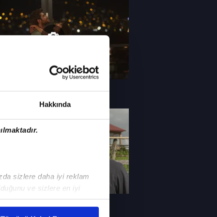
lüm Foto Galeri
Hakkında
ılmaktadır.
ızda sizlere daha iyi reklam
duğunu ve sizlere en iyi
liyetlerimizi karşılamak
lüm Foto Galeri