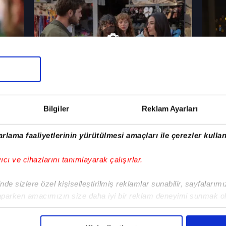
5. Bölüm Foto Galeri
4. Bö
Bilgiler
Reklam Ayarları
rlama faaliyetlerinin yürütülmesi amaçları ile çerezler kullan
yıcı ve cihazlarını tanımlayarak çalışırlar.
de sizlere özel kişiselleştirilmiş reklamlar sunabilir, sayfalarım
aparken amacımızın size daha iyi bir reklam deneyimi sunmak ol
imizden gelen çabayı gösterdiğimizi ve bu noktada, reklamların ma
aşı
3. Bölüm Foto Galeri
2. Bö
olduğunu sizlere hatırlatmak isteriz.