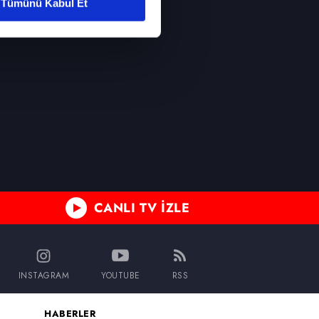
Tümünü Kabul Et
ar gösterilmeyecektir."
çerezler kullanılmaktadır. Bu
u hizmetlerinin sunulması
i ve sizlere yönelik
nılacaktır.
kin detaylı bilgi için Ayarlar
ak ve sitemizde ilgili
CANLI TV İZLE
INSTAGRAM
YOUTUBE
RSS
HABERLER