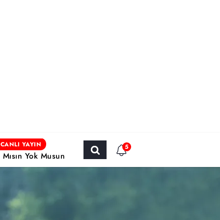
CANLI YAYIN
5
r Mısın Yok Musun