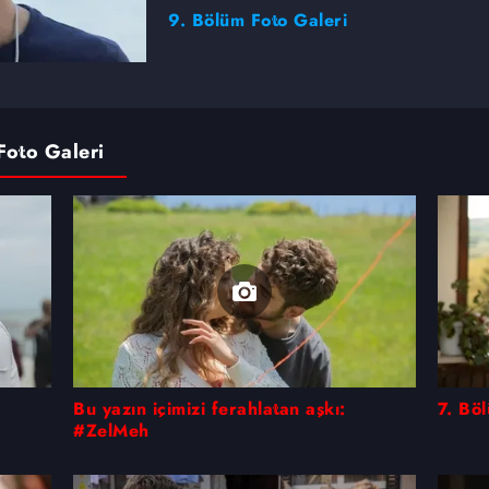
9. Bölüm Foto Galeri
Foto Galeri
Bu yazın içimizi ferahlatan aşkı:
7. Bö
#ZelMeh