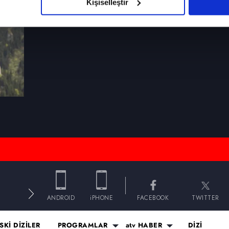
Kişiselleştir
çerezlere izin vermedikleri takdirde, kullanıcılara hedefli reklaml
abilmek için İnternet Sitemizde kendimize ve üçüncü kişilere ait 
isel verileriniz işlenmekte olup gerekli olan çerezler bilgi toplum
 çerezler, sitemizin daha işlevsel kılınması ve kişiselleştirilmes
 yapılması, amaçlarıyla sınırlı olarak açık rızanız dahilinde kulla
aşağıda yer alan panel vasıtasıyla belirleyebilirsiniz. Çerezlere iliş
lgilendirme Metnimizi
ziyaret edebilirsiniz.
Korunması Kanunu uyarınca hazırlanmış Aydınlatma Metnimizi okum
 çerezlerle ilgili bilgi almak için lütfen
tıklayınız
.
E
ANDROID
iPHONE
FACEBOOK
TWITTER
SKİ DİZİLER
PROGRAMLAR
atv HABER
DİZİ