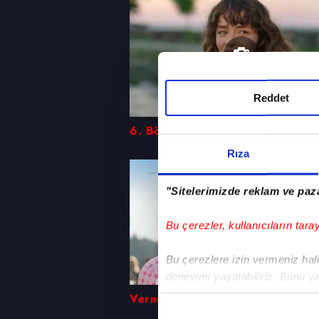
Reddet
6. Bölüm Foto Galeri
Rıza
"Sitelerimizde reklam ve paza
Bu çerezler, kullanıcıların tara
Bu çerezlere izin vermeniz halin
deneyimi yaşatabiliriz. Bunu y
içerikleri sunabilmek adına el
Vermem Seni Ellere'de düğün tel
noktasında tek gelir kalemimiz 