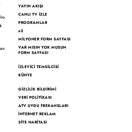
I
YAYIN AKIŞI
CANLI TV İZLE
dro
PROGRAMLAR
k
a2
MİLYONER FORM SAYFASI
o
VAR MISIN YOK MUSUN
han
FORM SAYFASI
İZLEYİCİ TEMSİLCİSİ
KÜNYE
GİZLİLİK BİLDİRİMİ
VERİ POLİTİKASI
ATV UYDU FREKANSLARI
İNTERNET REKLAM
SİTE HARİTASI