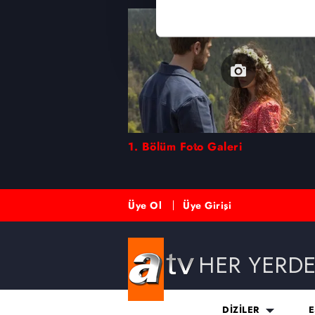
Her halükârda, kullanıcılar, bu 
Sizlere daha iyi bir hizmet sun
çerezler vasıtasıyla çeşitli kiş
amacıyla kullanılmaktadır. Diğer
reklam/pazarlama faaliyetlerinin
Çerezlere ilişkin tercihlerinizi 
1. Bölüm Foto Galeri
butonuna tıklayabilir,
Çerez Bi
6698 sayılı Kişisel Verilerin 
Üye Ol
Üye Girişi
mevzuata uygun olarak kullanılan
HER YERD
DİZİLER
E