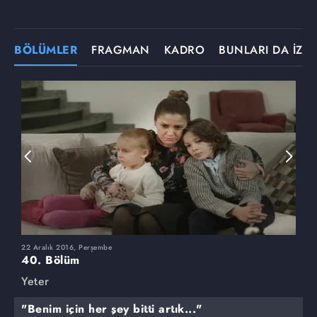
BÖLÜMLER
FRAGMAN
KADRO
BUNLARI DA İZLE
22 Aralık 2016, Perşembe
1
40. Bölüm
3
Yeter
Y
"Benim için her şey bitti artık..."