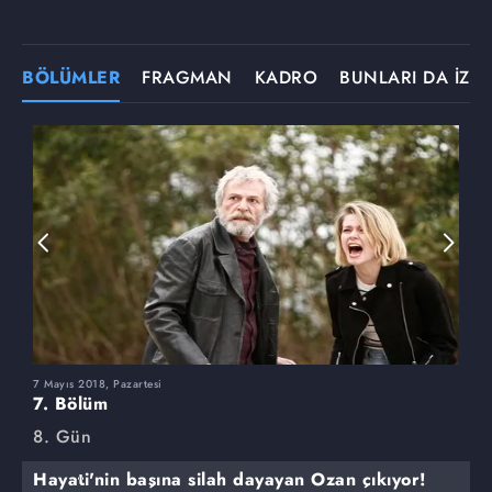
BÖLÜMLER
FRAGMAN
KADRO
BUNLARI DA İZLE
7 Mayıs 2018, Pazartesi
3
7. Bölüm
6
8. Gün
8
Hayati'nin başına silah dayayan Ozan çıkıyor!