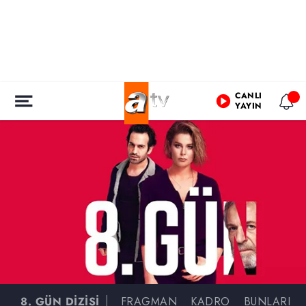
CANLI
YAYIN
8. GÜN DİZİSİ
FRAGMAN
KADRO
BUNLARI DA