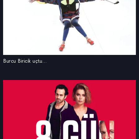
Burcu Biricik uçtu…