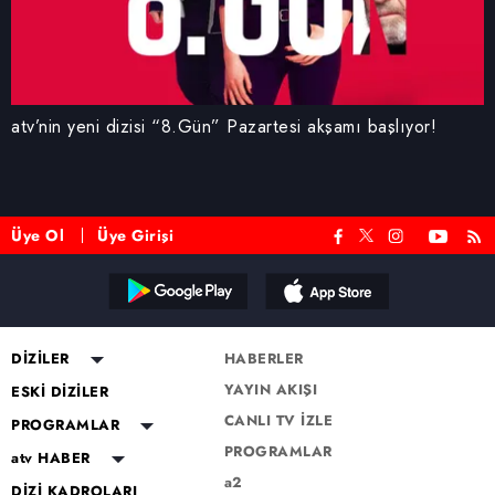
atv’nin yeni dizisi “8.Gün” Pazartesi akşamı başlıyor!
Üye Ol
Üye Girişi
DİZİLER
HABERLER
YAYIN AKIŞI
Altı Üstü İstanbul
ESKİ DİZİLER
CANLI TV İZLE
Mercan Köşk
Eşkıya Dünyaya Hükümdar
PROGRAMLAR
Olmaz
PROGRAMLAR
A.B.İ.
Müge Anlı ile Tatlı Sert
atv HABER
Karadayı
a2
Kuruluş Orhan
Esra Erol'da
atv Ana Haber
DİZİ KADROLARI