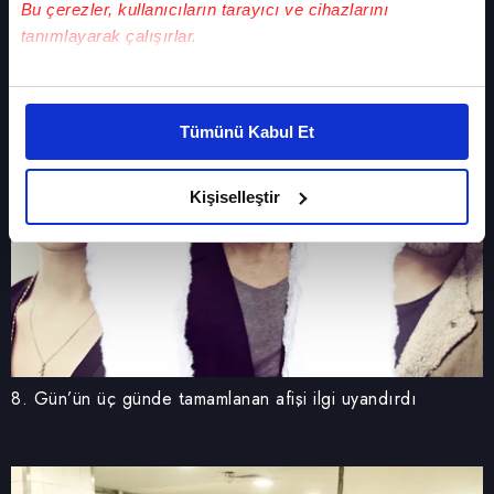
Bu çerezler, kullanıcıların tarayıcı ve cihazlarını
tanımlayarak çalışırlar.
Bu çerezlere izin vermeniz halinde sizlere özel
kişiselleştirilmiş reklamlar sunabilir, sayfalarımızda sizlere
Tümünü Kabul Et
daha iyi reklam deneyimi yaşatabiliriz. Bunu yaparken
amacımızın size daha iyi bir reklam deneyimi sunmak
olduğunu ve sizlere en iyi içerikleri sunabilmek adına
Kişiselleştir
elimizden gelen çabayı gösterdiğimizi ve bu noktada,
reklamların maliyetlerimizi karşılamak noktasında tek gelir
kalemimiz olduğunu sizlere hatırlatmak isteriz.
Her halükârda, kullanıcılar, bu çerezlere izin vermedikleri
takdirde, kullanıcılara hedefli reklamlar
gösterilmeyecektir."
8. Gün’ün üç günde tamamlanan afişi ilgi uyandırdı
Sizlere daha iyi bir hizmet sunabilmek için İnternet
Sitemizde kendimize ve üçüncü kişilere ait çerezler
kullanılmaktadır. Bu çerezler vasıtasıyla çeşitli kişisel