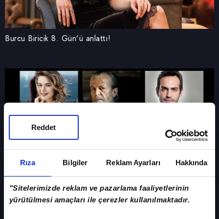
Burcu Biricik 8. Gün'ü anlattı!
Reddet
Rıza
Bilgiler
Reklam Ayarları
Hakkında
"Sitelerimizde reklam ve pazarlama faaliyetlerinin
yürütülmesi amaçları ile çerezler kullanılmaktadır.
atv'nin yeni dizisi "8. Gün"ün oyuncuları belli oldu