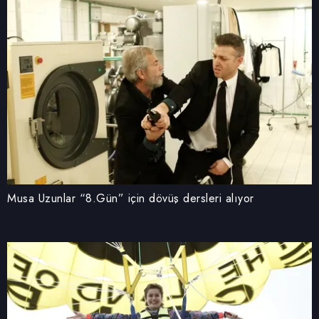
verileriniz işlenmekte olup gerekli olan çerezler bilgi
toplumu hizmetlerinin sunulması amacıyla
kullanılmaktadır. Diğer çerezler, sitemizin daha işlevsel
kılınması ve kişiselleştirilmesi ve sizlere yönelik
reklam/pazarlama faaliyetlerinin yapılması, amaçlarıyla
sınırlı olarak açık rızanız dahilinde kullanılacaktır.
Çerezlere ilişkin tercihlerinizi aşağıda yer alan panel
vasıtasıyla belirleyebilirsiniz. Çerezlere ilişkin detaylı bilgi
için Ayarlar butonuna tıklayabilir,
Çerez Bilgilendirme
Metnimizi
ziyaret edebilirsiniz.
Musa Uzunlar “8.Gün” için dövüş dersleri alıyor
6698 sayılı Kişisel Verilerin Korunması Kanunu uyarınca
hazırlanmış Aydınlatma Metnimizi okumak ve sitemizde
ilgili mevzuata uygun olarak kullanılan çerezlerle ilgili bilgi
almak için lütfen
tıklayınız
.