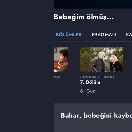
Bebeğim ölmüş...
BÖLÜMLER
FRAGMAN
K
tesi
19 Mart 2018, Pazartesi
7 Mayıs 2018, Pazartesi
1. Bölüm
7. Bölüm
8. Gün
8. Gün
Bahar, bebeğini kaybet