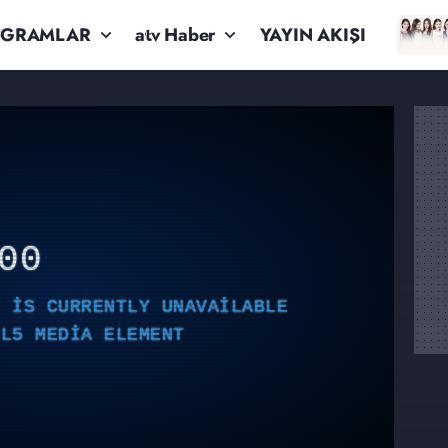
OGRAMLAR
atv Haber
YAYIN AKIŞI
00
T IS CURRENTLY UNAVAILABLE
ML5 MEDIA ELEMENT