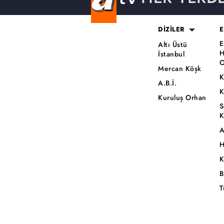
DİZİLER
E
E
Altı Üstü
H
İstanbul
O
Mercan Köşk
K
A.B.İ.
K
Kuruluş Orhan
S
K
A
H
K
B
T