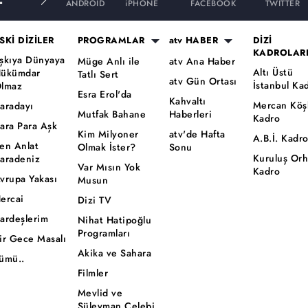
ANDROID
iPHONE
FACEBOOK
TWITTER
SKİ DİZİLER
PROGRAMLAR
atv HABER
DİZİ
KADROLAR
şkıya Dünyaya
Müge Anlı ile
atv Ana Haber
Altı Üstü
ükümdar
Tatlı Sert
atv Gün Ortası
İstanbul Ka
lmaz
Esra Erol'da
Kahvaltı
Mercan Köş
aradayı
Mutfak Bahane
Haberleri
Kadro
ara Para Aşk
Kim Milyoner
atv'de Hafta
A.B.İ. Kadr
en Anlat
Olmak İster?
Sonu
Kuruluş Or
aradeniz
Var Mısın Yok
Kadro
vrupa Yakası
Musun
ercai
Dizi TV
ardeşlerim
Nihat Hatipoğlu
Programları
ir Gece Masalı
Akika ve Sahara
ümü..
Filmler
Mevlid ve
Süleyman Çelebi