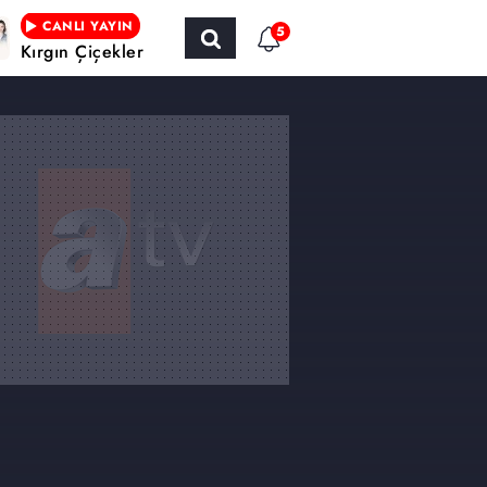
CANLI YAYIN
5
Kırgın Çiçekler