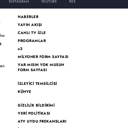
INSTAGRAM
YOUTUBE
RSS
HABERLER
I
YAYIN AKIŞI
CANLI TV İZLE
dro
PROGRAMLAR
k
a2
MİLYONER FORM SAYFASI
o
VAR MISIN YOK MUSUN
han
FORM SAYFASI
İZLEYİCİ TEMSİLCİSİ
KÜNYE
GİZLİLİK BİLDİRİMİ
VERİ POLİTİKASI
ATV UYDU FREKANSLARI