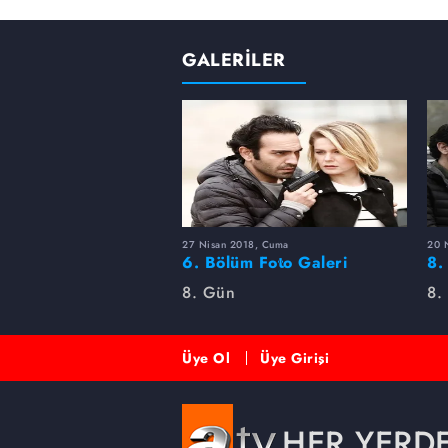
GALERİLER
27 Nisan 2018, Cuma
20 
6. Bölüm Foto Galeri
8.
Fo
8. Gün
8.
Üye Ol
Üye Girişi
HER YERD