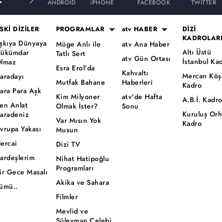
ANDROID
iPHONE
FACEBOOK
TWITTER
SKİ DİZİLER
PROGRAMLAR
atv HABER
DİZİ
KADROLAR
şkıya Dünyaya
Müge Anlı ile
atv Ana Haber
Altı Üstü
ükümdar
Tatlı Sert
atv Gün Ortası
İstanbul Ka
lmaz
Esra Erol'da
Kahvaltı
Mercan Köş
aradayı
Mutfak Bahane
Haberleri
Kadro
ara Para Aşk
Kim Milyoner
atv'de Hafta
A.B.İ. Kadr
en Anlat
Olmak İster?
Sonu
Kuruluş Or
aradeniz
Var Mısın Yok
Kadro
vrupa Yakası
Musun
ercai
Dizi TV
ardeşlerim
Nihat Hatipoğlu
Programları
ir Gece Masalı
Akika ve Sahara
ümü..
Filmler
Mevlid ve
Süleyman Çelebi