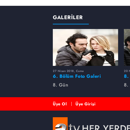
GALERİLER
27 Nisan 2018, Cuma
20 
6. Bölüm Foto Galeri
8.
Fo
8. Gün
8.
Üye Ol
Üye Girişi
HER YERD