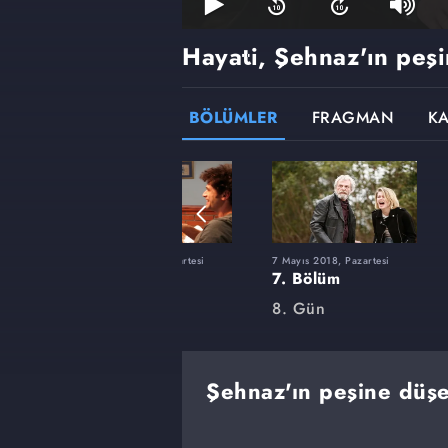
Hayati, Şehnaz'ın peş
BÖLÜMLER
FRAGMAN
K
tesi
19 Mart 2018, Pazartesi
7 Mayıs 2018, Pazartesi
1. Bölüm
7. Bölüm
8. Gün
8. Gün
Şehnaz'ın peşine düşe