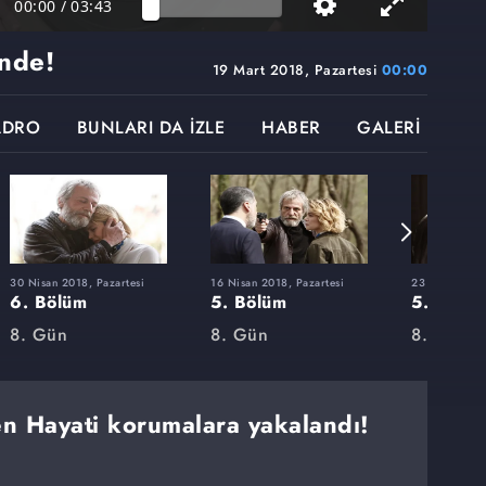
00:00
/
03:43
inde!
19 Mart 2018, Pazartesi
00:00
ADRO
BUNLARI DA İZLE
HABER
GALERİ
30 Nisan 2018, Pazartesi
16 Nisan 2018, Pazartesi
23 Nisan 2018
6. Bölüm
5. Bölüm
5. Bölü
8. Gün
8. Gün
8. Gün - 
n Hayati korumalara yakalandı!