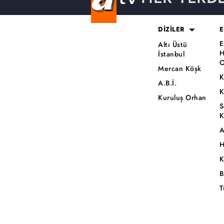
DİZİLER
E
E
Altı Üstü
H
İstanbul
O
Mercan Köşk
K
A.B.İ.
K
Kuruluş Orhan
S
K
A
H
K
B
T