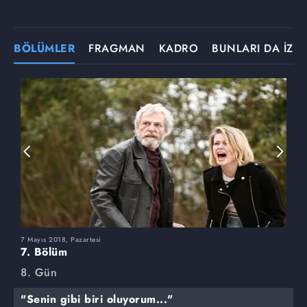
BÖLÜMLER
FRAGMAN
KADRO
BUNLARI DA İZLE
7 Mayıs 2018, Pazartesi
3
7. Bölüm
6
8. Gün
8
"Senin gibi biri oluyorum..."