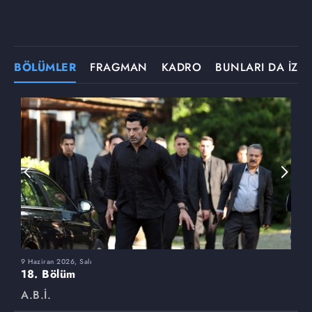
BÖLÜMLER
FRAGMAN
KADRO
BUNLARI DA İZLE
9 Haziran 2026, Salı
2
18. Bölüm
1
A.B.İ.
A