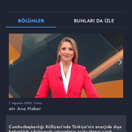
BÖLÜMLER
BUNLARI DA İZLE
7 Ağustos 2026, Cuma
6
atv Ana Haber
a
Cumhurbaşkanlığı Külliyesi'nde Türkiye'nin enerjide dışa
bağımlılığı sıfırlayacak yatırımların açılış töreni vardı