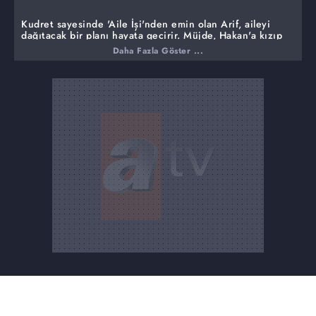
Kudret sayesinde 'Aile İşi'nden emin olan Arif, aileyi
dağıtacak bir planı hayata geçirir. Müjde, Hakan'a kızıp
Kaan'ın yemek teklifini, Müjde'ye misilleme yapmak
Daha Fazla Göster ...
isteyen Hakan da İlayda'nın yemek teklifini kabul eder.
İki çiftin aynı masada buluşması, komik kıskançlık
nöbetlerini ve eğlenceli arızaları beraberinde getirir.