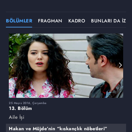
BÖLÜMLER
FRAGMAN
KADRO
BUNLARI DA İZLE
25 Mayıs 2016, Çarşamba
1
13. Bölüm
1
Aile İşi
A
Hakan ve Müjde’nin “kıskançlık nöbetleri”