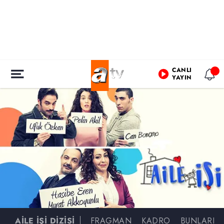
CANLI
YAYIN
AİLE İŞİ DİZİSİ
FRAGMAN
KADRO
BUNLARI D