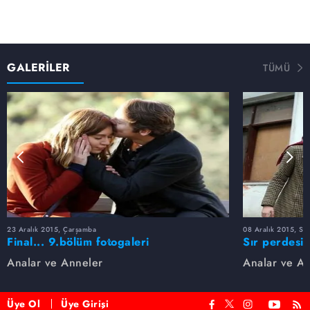
GALERİLER
TÜMÜ
23 Aralık 2015, Çarşamba
08 Aralık 2015, Sal
Final... 9.bölüm fotogaleri
Sır perdesi 
fotogaleri
Analar ve Anneler
Analar ve A
Üye Ol
Üye Girişi