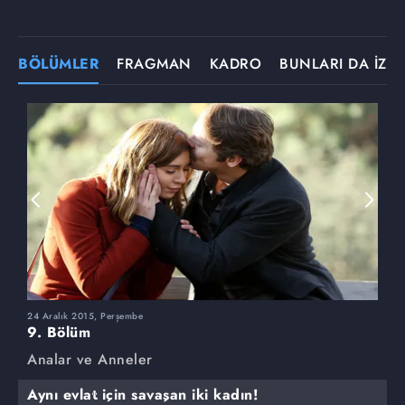
BÖLÜMLER
FRAGMAN
KADRO
BUNLARI DA İZLE
24 Aralık 2015, Perşembe
1
9. Bölüm
8
Analar ve Anneler
A
Aynı evlat için savaşan iki kadın!