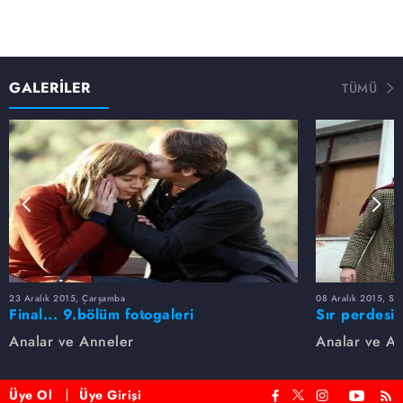
GALERİLER
TÜMÜ
23 Aralık 2015, Çarşamba
08 Aralık 2015, Sal
Final... 9.bölüm fotogaleri
Sır perdesi 
fotogaleri
Analar ve Anneler
Analar ve A
Üye Ol
Üye Girişi