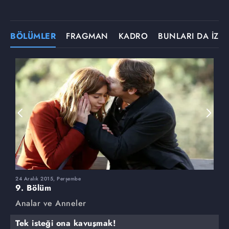
BÖLÜMLER
FRAGMAN
KADRO
BUNLARI DA İZLE
24 Aralık 2015, Perşembe
1
9. Bölüm
8
Analar ve Anneler
A
Tek isteği ona kavuşmak!