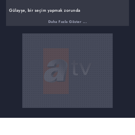
Gülayşe, bir seçim yapmak zorunda
Gülayşe, bir yanda âşık olduğu Barbaros diğer yanda
Daha Fazla Göster ...
Zümrüt'ün Çatal tehdidi ile iyice köşeye sıkışır. Seçim
yapmak zorundadır.
Gülayayşe'nin Barbaros hayali
Gülayşe, bir gün bile olsa Barbaros'la hayalini kurduğu
aşk masalını yaşamak ister. Bir erkekle ilk kez yemeğe
çıkacaktır. Heyecan içinde hazırlıklara başlar. Ama
Gülayşe'yi bekleyen gerçekler bu masalı, uyanmak
isteyeceği bir kabusa çevirecektir.
Nizam, yıllar sonra televizyon karşısında
Nizam'ın beklediği o gün nihayet gelir. Televizyon
karşısındadır. Gözyaşları içinde yıllardır kayıp olan kızına
seslenir. Artık kaçış yoktur. Mercan, Zıpkın'ı daha fazla
oyalayamaz. Nizam'a her şeyi anlatmak için kapıdadır!
Barbaros, Çatal'ın oğlu olduğunu öğrenecek mi?
Şirin, biricik oğlu Barbaros'uyla hasret giderirken Çatal
ve Vefa gölge gibi önlerine çıkar. Ama hiç