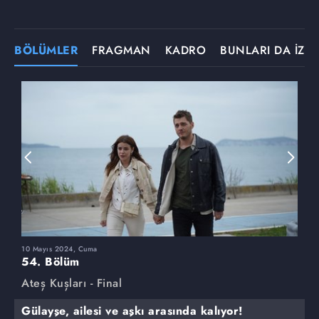
BÖLÜMLER
FRAGMAN
KADRO
BUNLARI DA İZLE
10 Mayıs 2024, Cuma
3
54. Bölüm
5
Ateş Kuşları - Final
A
Gülayşe, ailesi ve aşkı arasında kalıyor!