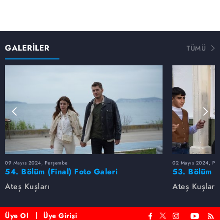
beklemediğimiz bir şekilde Çatal silahını Barbaros'a değil
Vefa'ya doğrultur. Çünkü Barbaros, Çatal'ın oğludur!
Barbaros Çatal'ın oğlu olduğunu öğrenecek mi?
Küçük Mercan'ın gelecek hayalleri
GALERİLER
TÜMÜ
Geçmişte ise Mercan, Köksüzler için büyüdükleri zamana
dair gelecek hayalleri kurar. Sanki bu günleri görmüş gibi
Gülayşe'nin karşısına çıkacak olan erkekten bahseder,
yaşayacakları acılardan habersiz…
09 Mayıs 2024, Perşembe
02 Mayıs 2024, Pe
54. Bölüm (Final) Foto Galeri
53. Bölüm F
Ateş Kuşları
Ateş Kuşları
Üye Ol
Üye Girişi