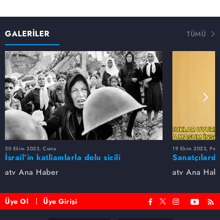
**
Şüpheli hareketleri, polisi harekete geçirdi. Gözaltına
GALERİLER
TÜMÜ
alındılar. Telefonları incelendiğinde her şey ortaya çıktı!
Edirnekapı surlarında daha önce yaşanan korkunç
cinayete ve seri katillere ait görüntüler bir bir ortaya
döküldü.
**
Yıllardır tedaviye direnen tümörlerin direnci kırıldı. Tüm
tedavi seçeneklerini tüketmiş hastalara umut doğdu. Yeni
nesil kanser ilacı, mucizevi sonuçlarla dünya gündemine
oturdu.
20 Ekim 2023, Cuma
19 Ekim 2023, Per
İsrail’in katliamlarla dolu sicili
Sanatçılarda
atv Ana Haber
atv Ana Hab
Üye Ol
Üye Girişi