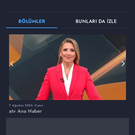
BÖLÜMLER
BUNLARI DA İZLE
7 Ağustos 2026, Cuma
6
atv Ana Haber
a