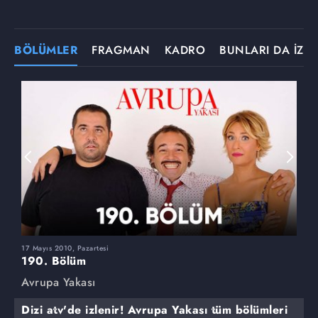
BÖLÜMLER
FRAGMAN
KADRO
BUNLARI DA İZLE
17 Mayıs 2010, Pazartesi
1
190. Bölüm
1
Avrupa Yakası
A
Dizi atv'de izlenir! Avrupa Yakası tüm bölümleri