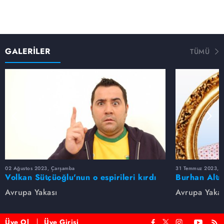
GALERİLER
TÜMÜ
02 Ağustos 2023, Çarşamba
31 Temmuz 2023, Pa
Volkan Sütçüoğlu'nun o espirileri kırdı
Burhan Altı
geçirdi
Replikleri
Avrupa Yakası
Avrupa Yakas
Üye Ol
Üye Girişi