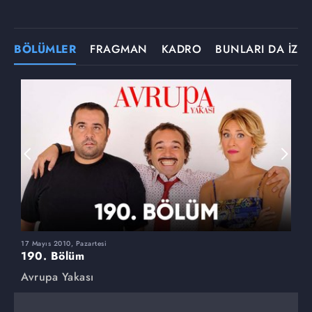
BÖLÜMLER
FRAGMAN
KADRO
BUNLARI DA İZLE
17 Mayıs 2010, Pazartesi
1
190. Bölüm
1
Avrupa Yakası
A