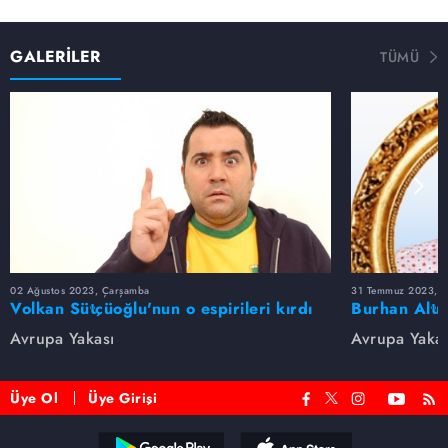
GALERİLER
TÜMÜ
02 Ağustos 2023, Çarşamba
31 Temmuz 2023, Pa
Volkan Sütçüoğlu'nun o espirileri kırdı
Burhan Altı
geçirdi
Replikleri
Avrupa Yakası
Avrupa Yakas
Üye Ol
Üye Girişi