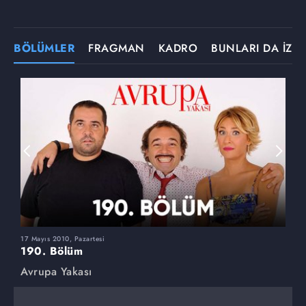
BÖLÜMLER
FRAGMAN
KADRO
BUNLARI DA İZLE
17 Mayıs 2010, Pazartesi
1
190. Bölüm
1
Avrupa Yakası
A