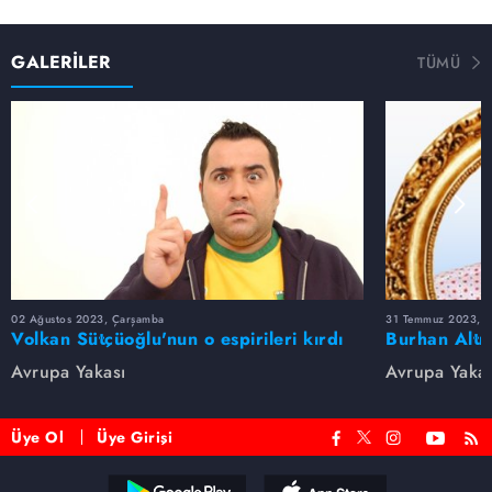
GALERİLER
TÜMÜ
02 Ağustos 2023, Çarşamba
31 Temmuz 2023, Pa
Volkan Sütçüoğlu'nun o espirileri kırdı
Burhan Altı
geçirdi
Replikleri
Avrupa Yakası
Avrupa Yakas
Üye Ol
Üye Girişi