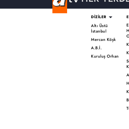
DİZİLER
E
E
Altı Üstü
H
İstanbul
O
Mercan Köşk
K
A.B.İ.
K
Kuruluş Orhan
S
K
A
H
K
B
T