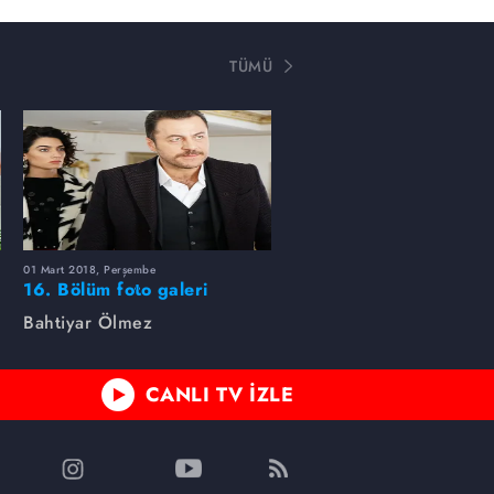
TÜMÜ
01 Mart 2018, Perşembe
16. Bölüm foto galeri
Bahtiyar Ölmez
CANLI TV İZLE