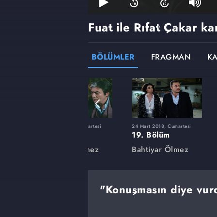
Fuat ile Rıfat Çakar ka
BÖLÜMLER
FRAGMAN
K
artesi
9 Aralık 2017, Cumartesi
24 Mart 2018, Cumartesi
5. Bölüm
19. Bölüm
mez
Bahtiyar Ölmez
Bahtiyar Ölmez
"Konuşmasın diye vur