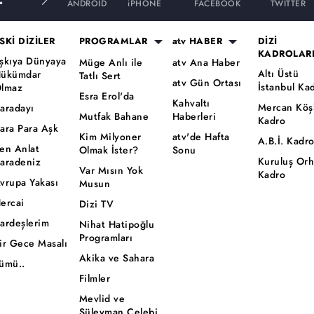
ANDROID
iPHONE
FACEBOOK
TWITTER
SKİ DİZİLER
PROGRAMLAR
atv HABER
DİZİ
KADROLAR
şkıya Dünyaya
Müge Anlı ile
atv Ana Haber
Altı Üstü
ükümdar
Tatlı Sert
atv Gün Ortası
İstanbul Ka
lmaz
Esra Erol'da
Kahvaltı
Mercan Köş
aradayı
Mutfak Bahane
Haberleri
Kadro
ara Para Aşk
Kim Milyoner
atv'de Hafta
A.B.İ. Kadr
en Anlat
Olmak İster?
Sonu
Kuruluş Or
aradeniz
Var Mısın Yok
Kadro
vrupa Yakası
Musun
ercai
Dizi TV
ardeşlerim
Nihat Hatipoğlu
Programları
ir Gece Masalı
Akika ve Sahara
ümü..
Filmler
Mevlid ve
Süleyman Çelebi