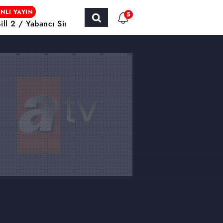
NLI YAYIN
5
Bill 2 / Yabancı Sinema