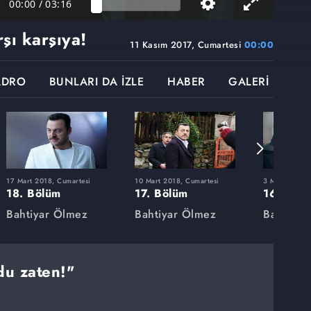
00:00
/
03:16
rşı karşıya!
11 Kasım 2017, Cumartesi
00:00
ADRO
BUNLARI DA İZLE
HABER
GALERİ
17 Mart 2018, Cumartesi
10 Mart 2018, Cumartesi
3 Mart 2018, 
18. Bölüm
17. Bölüm
16. Böl
Bahtiyar Ölmez
Bahtiyar Ölmez
Bahtiyar
du zaten!"