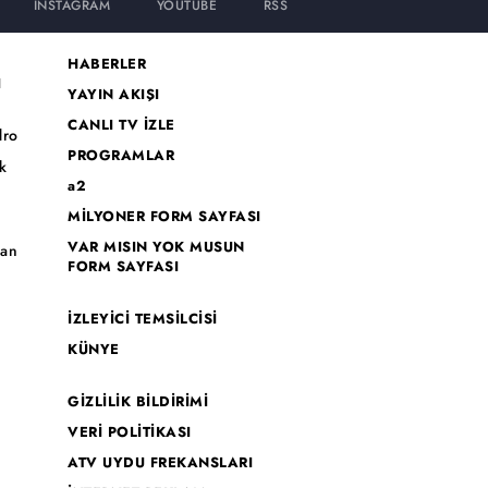
INSTAGRAM
YOUTUBE
RSS
HABERLER
I
YAYIN AKIŞI
CANLI TV İZLE
dro
PROGRAMLAR
k
a2
MİLYONER FORM SAYFASI
o
VAR MISIN YOK MUSUN
han
FORM SAYFASI
İZLEYİCİ TEMSİLCİSİ
KÜNYE
GİZLİLİK BİLDİRİMİ
VERİ POLİTİKASI
ATV UYDU FREKANSLARI