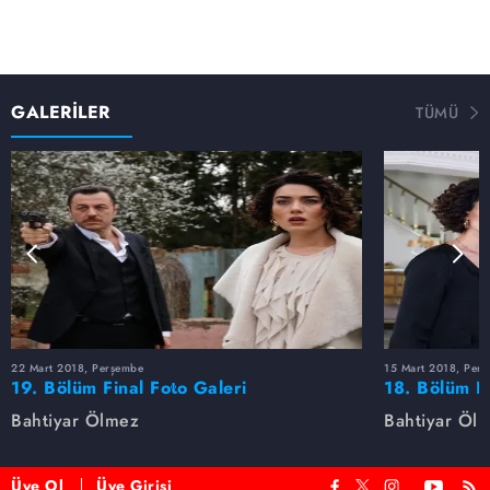
GALERİLER
TÜMÜ
22 Mart 2018, Perşembe
15 Mart 2018, Per
19. Bölüm Final Foto Galeri
18. Bölüm F
Bahtiyar Ölmez
Bahtiyar Öl
Üye Ol
Üye Girişi