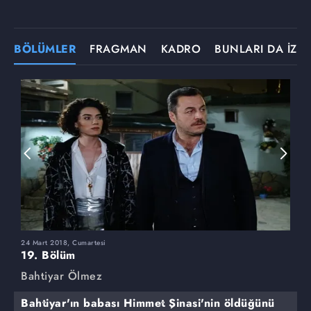
BÖLÜMLER
FRAGMAN
KADRO
BUNLARI DA İZLE
24 Mart 2018, Cumartesi
1
19. Bölüm
1
Bahtiyar Ölmez
B
Bahtiyar'ın babası Himmet Şinasi'nin öldüğünü