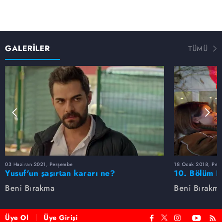
GALERİLER
TÜMÜ
03 Haziran 2021, Perşembe
18 Ocak 2018, Per
Yusuf'un şaşırtan kararı ne?
10. Bölüm F
Beni Bırakma
Beni Bırakm
Üye Ol
Üye Girişi