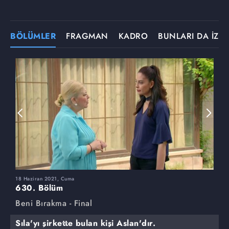
BÖLÜMLER
FRAGMAN
KADRO
BUNLARI DA İZLE
18 Haziran 2021, Cuma
1
630. Bölüm
6
Beni Bırakma - Final
B
Sıla'yı şirkette bulan kişi Aslan'dır.