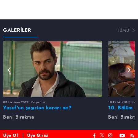
GALERİLER
TÜMÜ
03 Haziran 2021, Perşembe
18 Ocak 2018, Per
Yusuf'un şaşırtan kararı ne?
10. Bölüm F
Beni Bırakma
Beni Bırakm
Üye Ol
Üye Girişi