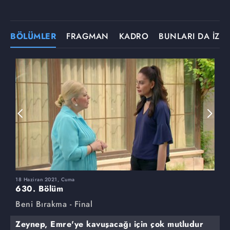
BÖLÜMLER
FRAGMAN
KADRO
BUNLARI DA İZLE
18 Haziran 2021, Cuma
1
630. Bölüm
6
Beni Bırakma - Final
B
Zeynep, Emre'ye kavuşacağı için çok mutludur