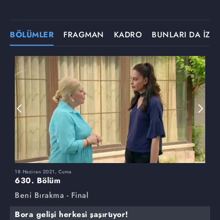
BÖLÜMLER
FRAGMAN
KADRO
BUNLARI DA İZLE
18 Haziran 2021, Cuma
1
630. Bölüm
6
Beni Bırakma - Final
B
Bora gelişi herkesi şaşırtıyor!