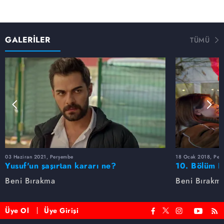
GALERİLER
TÜMÜ
03 Haziran 2021, Perşembe
18 Ocak 2018, Per
Yusuf'un şaşırtan kararı ne?
10. Bölüm F
Beni Bırakma
Beni Bırakm
Üye Ol
Üye Girişi