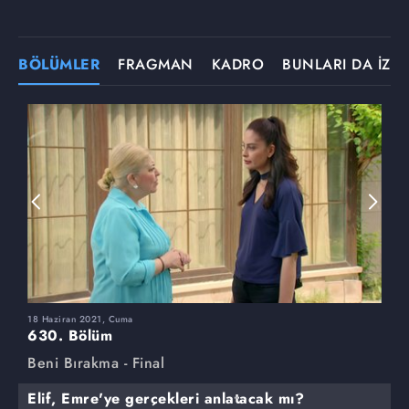
BÖLÜMLER
FRAGMAN
KADRO
BUNLARI DA İZLE
18 Haziran 2021, Cuma
1
630. Bölüm
6
Beni Bırakma - Final
B
Elif, Emre'ye gerçekleri anlatacak mı?