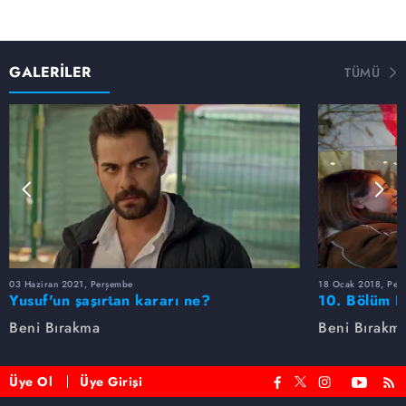
GALERİLER
TÜMÜ
03 Haziran 2021, Perşembe
18 Ocak 2018, Per
Yusuf'un şaşırtan kararı ne?
10. Bölüm F
Beni Bırakma
Beni Bırakm
Üye Ol
Üye Girişi