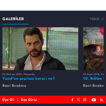
GALERİLER
TÜMÜ
03 Haziran 2021, Perşembe
18 Ocak 2018, Per
Yusuf'un şaşırtan kararı ne?
10. Bölüm F
Beni Bırakma
Beni Bırakm
Üye Ol
Üye Girişi