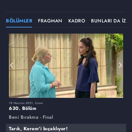
BÖLÜMLER
FRAGMAN
KADRO
BUNLARI DA İZLE
18 Haziran 2021, Cuma
1
630. Bölüm
6
Beni Bırakma - Final
B
Tarık, Kerem'i bıçaklıyor!