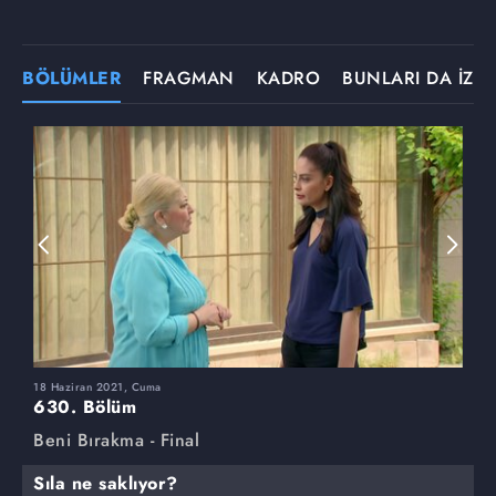
BÖLÜMLER
FRAGMAN
KADRO
BUNLARI DA İZLE
18 Haziran 2021, Cuma
1
630. Bölüm
6
Beni Bırakma - Final
B
Sıla ne saklıyor?