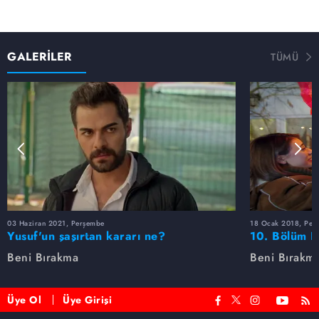
GALERİLER
TÜMÜ
03 Haziran 2021, Perşembe
18 Ocak 2018, Per
Yusuf'un şaşırtan kararı ne?
10. Bölüm F
Beni Bırakma
Beni Bırakm
Üye Ol
Üye Girişi