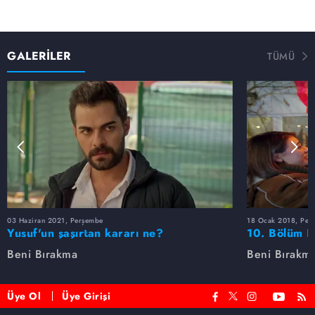
GALERİLER
TÜMÜ
03 Haziran 2021, Perşembe
18 Ocak 2018, Per
Yusuf'un şaşırtan kararı ne?
10. Bölüm F
Beni Bırakma
Beni Bırakm
Üye Ol
Üye Girişi