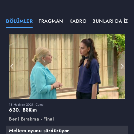
BÖLÜMLER
FRAGMAN
KADRO
BUNLARI DA İZLE
18 Haziran 2021, Cuma
1
630. Bölüm
6
Beni Bırakma - Final
B
Meltem oyunu sürdürüyor