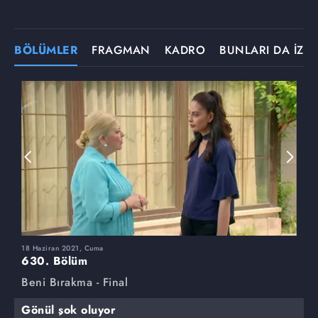
BÖLÜMLER
FRAGMAN
KADRO
BUNLARI DA İZLE
18 Haziran 2021, Cuma
1
630. Bölüm
6
Beni Bırakma - Final
B
Gönül şok oluyor