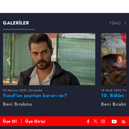
GALERİLER
TÜMÜ
03 Haziran 2021, Perşembe
18 Ocak 2018, Per
Yusuf'un şaşırtan kararı ne?
10. Bölüm F
Beni Bırakma
Beni Bırakm
Üye Ol
Üye Girişi