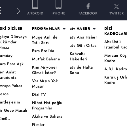
E
ANDROID
iPHONE
FACEBOOK
TWITTER
SKİ DİZİLER
PROGRAMLAR
atv HABER
DİZİ
KADROLAR
şkıya Dünyaya
Müge Anlı ile
atv Ana Haber
Altı Üstü
ükümdar
Tatlı Sert
atv Gün Ortası
İstanbul Ka
lmaz
Esra Erol'da
Kahvaltı
Mercan Köş
aradayı
Mutfak Bahane
Haberleri
Kadro
ara Para Aşk
Kim Milyoner
atv'de Hafta
A.B.İ. Kadr
en Anlat
Olmak İster?
Sonu
Kuruluş Or
aradeniz
Var Mısın Yok
Kadro
vrupa Yakası
Musun
ercai
Dizi TV
ardeşlerim
Nihat Hatipoğlu
Programları
ir Gece Masalı
Akika ve Sahara
ümü..
Filmler