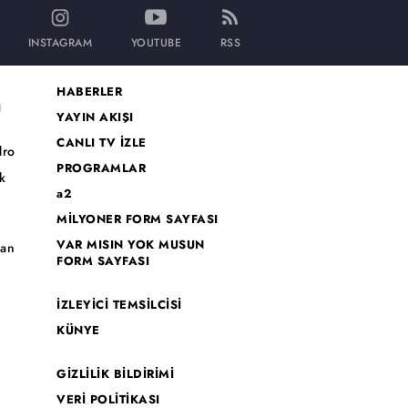
INSTAGRAM
YOUTUBE
RSS
HABERLER
I
YAYIN AKIŞI
CANLI TV İZLE
dro
PROGRAMLAR
k
a2
MİLYONER FORM SAYFASI
o
VAR MISIN YOK MUSUN
han
FORM SAYFASI
İZLEYİCİ TEMSİLCİSİ
KÜNYE
GİZLİLİK BİLDİRİMİ
VERİ POLİTİKASI