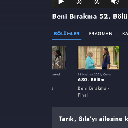
Beni Bırakma
52. Böl
BÖLÜMLER
FRAGMAN
K
ı
31 Mayıs 2021, Pazartesi
18 Haziran 2021, Cuma
616. Bölüm
630. Bölüm
a
Beni Bırakma
Beni Bırakma -
Final
Tarık, Sıla’yı ailesine 