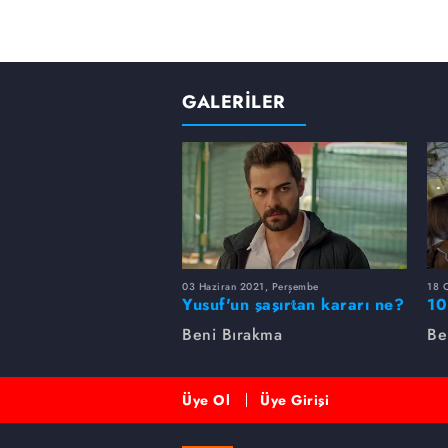
GALERİLER
03 Haziran 2021, Perşembe
18 
Yusuf'un şaşırtan kararı ne?
10
Beni Bırakma
Be
Üye Ol
Üye Girişi