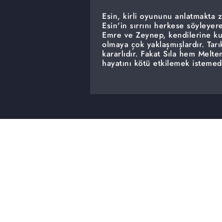
Esin, kirli oyununu anlatmakta 
Esin'in sırrını herkese söyley
Emre ve Zeynep, kendilerine ku
olmaya çok yaklaşmışlardır. Tarık
kararlıdır. Fakat Sıla hem Melt
hayatını kötü etkilemek istemed
Meltem, Tarık'ın Sıla'yı ailesi i
son hamlesini yapmaya karar ver