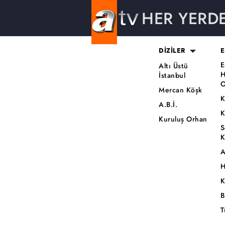
HER YERD
DİZİLER
E
E
Altı Üstü
H
İstanbul
O
Mercan Köşk
K
A.B.İ.
K
Kuruluş Orhan
S
K
A
H
K
B
T