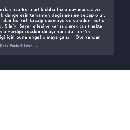
zorlanınca Bora artık daha fazla dayanamaz ve
erek dengelerin tamamen değişmesine sebep olur.
rulan bu kirli tuzağı çözmeye ve yeniden mutlu
, Sıla'yı Sayar ailesine karısı olarak tanıtmakta
em'e verdiği sözden dolayı hem de Tarık'ın
iği için buna engel olmaya çalışır. Öte yandan
le tanıştırmasını engellemek ve uzak tutmak için
Daha Fazla Göster ...
ir.