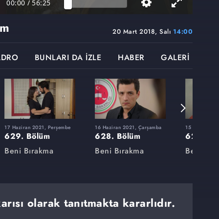
00:00
/
56:25
üm
20 Mart 2018, Salı
14:00
ADRO
BUNLARI DA İZLE
HABER
GALERİ
17 Haziran 2021, Perşembe
16 Haziran 2021, Çarşamba
15 Haziran 20
629. Bölüm
628. Bölüm
627. Bö
Beni Bırakma
Beni Bırakma
Beni Bır
karısı olarak tanıtmakta kararlıdır.