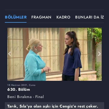
BÖLÜMLER
FRAGMAN
KADRO
BUNLARI DA İZLE
18 Haziran 2021, Cuma
1
630. Bölüm
6
Beni Bırakma - Final
B
Tarık, Sıla’ya olan aşkı için Cengiz’e rest çeker.