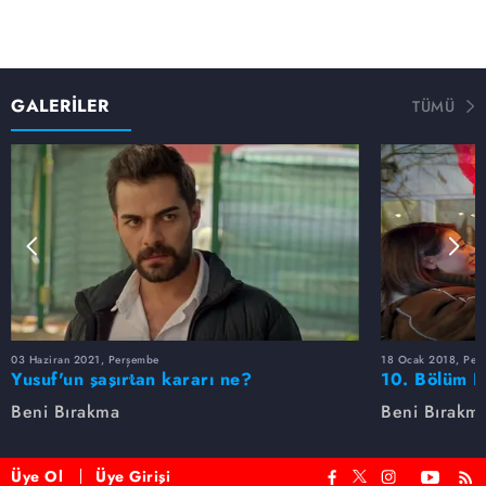
GALERİLER
TÜMÜ
03 Haziran 2021, Perşembe
18 Ocak 2018, Per
Yusuf'un şaşırtan kararı ne?
10. Bölüm F
Beni Bırakma
Beni Bırakm
Üye Ol
Üye Girişi