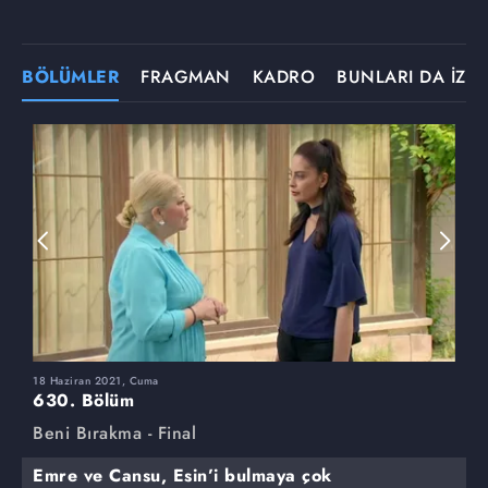
BÖLÜMLER
FRAGMAN
KADRO
BUNLARI DA İZLE
18 Haziran 2021, Cuma
1
630. Bölüm
6
Beni Bırakma - Final
B
Emre ve Cansu, Esin’i bulmaya çok