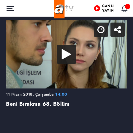
CANLI
YAYIN
11 Nisan 2018, Çarşamba
14:00
Beni Bırakma
68. Bölüm