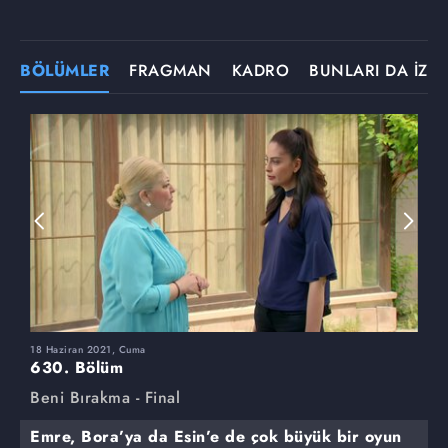
BÖLÜMLER
FRAGMAN
KADRO
BUNLARI DA İZLE
18 Haziran 2021, Cuma
1
630. Bölüm
6
Beni Bırakma - Final
B
Emre, Bora’ya da Esin’e de çok büyük bir oyun