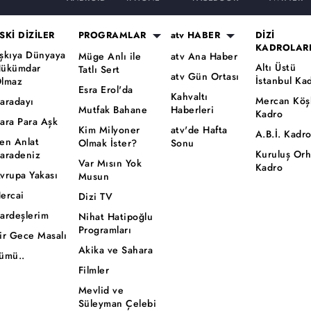
SKİ DİZİLER
PROGRAMLAR
atv HABER
DİZİ
KADROLAR
şkıya Dünyaya
Müge Anlı ile
atv Ana Haber
Altı Üstü
ükümdar
Tatlı Sert
atv Gün Ortası
İstanbul Ka
lmaz
Esra Erol'da
Kahvaltı
Mercan Köş
aradayı
Mutfak Bahane
Haberleri
Kadro
ara Para Aşk
Kim Milyoner
atv'de Hafta
A.B.İ. Kadr
en Anlat
Olmak İster?
Sonu
Kuruluş Or
aradeniz
Var Mısın Yok
Kadro
vrupa Yakası
Musun
ercai
Dizi TV
ardeşlerim
Nihat Hatipoğlu
Programları
ir Gece Masalı
Akika ve Sahara
ümü..
Filmler
Mevlid ve
Süleyman Çelebi