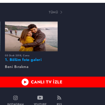
TÜMÜ
05 Ocak 2018, Cuma
1. Bölüm foto galeri
Beni Bırakma
CANLI TV İZLE
INSTAGRAM
YOUTUBE
RSS