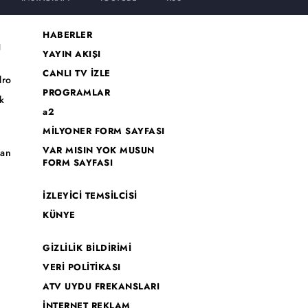
HABERLER
I
YAYIN AKIŞI
CANLI TV İZLE
dro
PROGRAMLAR
k
a2
MİLYONER FORM SAYFASI
o
VAR MISIN YOK MUSUN
han
FORM SAYFASI
İZLEYİCİ TEMSİLCİSİ
KÜNYE
GİZLİLİK BİLDİRİMİ
VERİ POLİTİKASI
ATV UYDU FREKANSLARI
İNTERNET REKLAM