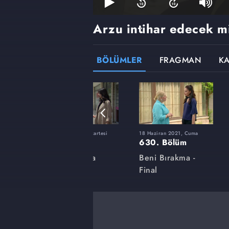
Arzu intihar edecek m
BÖLÜMLER
FRAGMAN
K
ı
31 Mayıs 2021, Pazartesi
18 Haziran 2021, Cuma
616. Bölüm
630. Bölüm
a
Beni Bırakma
Beni Bırakma -
Final