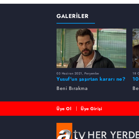
GALERİLER
03 Haziran 2021, Perşembe
18 
Yusuf'un şaşırtan kararı ne?
10
Beni Bırakma
Be
Üye Ol
Üye Girişi
HER YERD