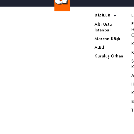
DİZİLER
E
E
Altı Üstü
H
İstanbul
O
Mercan Köşk
K
A.B.İ.
K
Kuruluş Orhan
S
K
A
H
K
B
T