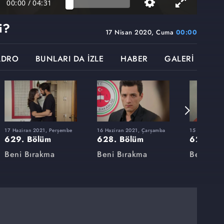
00:00
/
04:31
i?
17 Nisan 2020, Cuma
00:00
ADRO
BUNLARI DA İZLE
HABER
GALERİ
17 Haziran 2021, Perşembe
16 Haziran 2021, Çarşamba
15 Haziran 20
629. Bölüm
628. Bölüm
627. Bö
Beni Bırakma
Beni Bırakma
Beni Bır