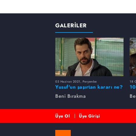
GALERİLER
03 Haziran 2021, Perşembe
18 
Yusuf'un şaşırtan kararı ne?
10
Beni Bırakma
Be
Üye Ol
Üye Girişi