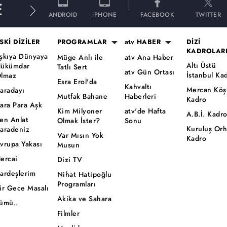
E
ANDROID
iPHONE
FACEBOOK
TWITTER
SKİ DİZİLER
PROGRAMLAR
atv HABER
DİZİ
KADROLAR
şkıya Dünyaya
Müge Anlı ile
atv Ana Haber
Altı Üstü
ükümdar
Tatlı Sert
atv Gün Ortası
İstanbul Ka
lmaz
Esra Erol'da
Kahvaltı
Mercan Köş
aradayı
Mutfak Bahane
Haberleri
Kadro
ara Para Aşk
Kim Milyoner
atv'de Hafta
A.B.İ. Kadr
en Anlat
Olmak İster?
Sonu
Kuruluş Or
aradeniz
Var Mısın Yok
Kadro
vrupa Yakası
Musun
ercai
Dizi TV
ardeşlerim
Nihat Hatipoğlu
Programları
ir Gece Masalı
Akika ve Sahara
ümü..
Filmler