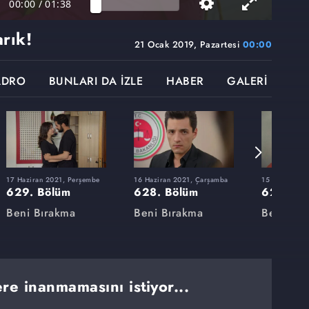
00:00
/
01:38
rık!
21 Ocak 2019, Pazartesi
00:00
ADRO
BUNLARI DA İZLE
HABER
GALERİ
17 Haziran 2021, Perşembe
16 Haziran 2021, Çarşamba
15 Haziran 20
629. Bölüm
628. Bölüm
627. Bö
Beni Bırakma
Beni Bırakma
Beni Bır
ere inanmamasını istiyor...