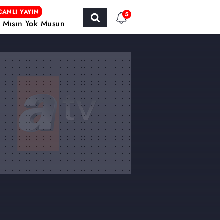
CANLI YAYIN
5
r Mısın Yok Musun