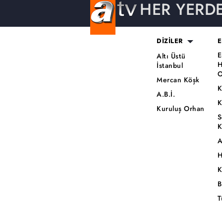
HER YERD
DİZİLER
E
E
Altı Üstü
H
İstanbul
O
Mercan Köşk
K
A.B.İ.
K
Kuruluş Orhan
S
K
A
H
K
B
T