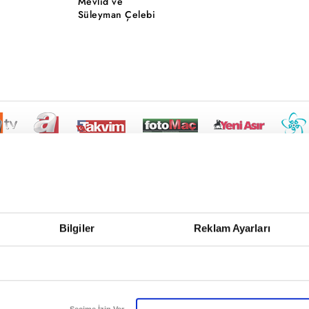
Mevlid ve
Süleyman Çelebi
Bilgiler
Reklam Ayarları
Seçime İzin Ver