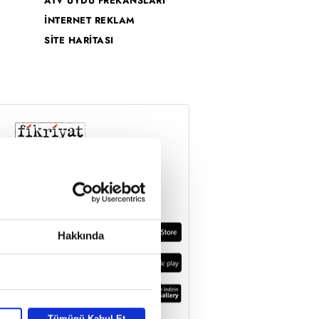
ATV UYDU FREKANSLARI
İNTERNET REKLAM
SİTE HARİTASI
Hakkında
Tümünü Kabul Et