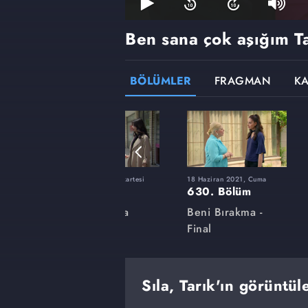
Ben sana çok aşığım Ta
BÖLÜMLER
FRAGMAN
K
ı
31 Mayıs 2021, Pazartesi
18 Haziran 2021, Cuma
616. Bölüm
630. Bölüm
a
Beni Bırakma
Beni Bırakma -
Final
Sıla, Tarık'ın görüntül