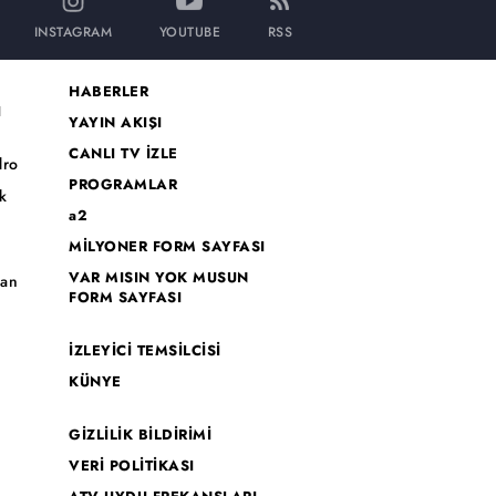
INSTAGRAM
YOUTUBE
RSS
HABERLER
I
YAYIN AKIŞI
CANLI TV İZLE
dro
PROGRAMLAR
k
a2
MİLYONER FORM SAYFASI
o
VAR MISIN YOK MUSUN
han
FORM SAYFASI
İZLEYİCİ TEMSİLCİSİ
KÜNYE
GİZLİLİK BİLDİRİMİ
VERİ POLİTİKASI