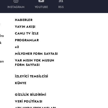
INSTAGRAM
YOUTUBE
RSS
HABERLER
I
YAYIN AKIŞI
CANLI TV İZLE
dro
PROGRAMLAR
k
a2
MİLYONER FORM SAYFASI
o
VAR MISIN YOK MUSUN
han
FORM SAYFASI
İZLEYİCİ TEMSİLCİSİ
KÜNYE
GİZLİLİK BİLDİRİMİ
VERİ POLİTİKASI