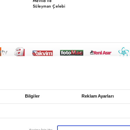
Mevlid ve
Süleyman Çelebi
Bilgiler
Reklam Ayarları
Seçime İzin Ver