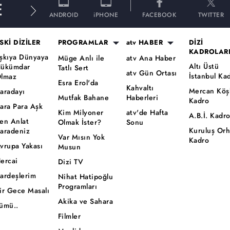
E
ANDROID
iPHONE
FACEBOOK
TWITTER
SKİ DİZİLER
PROGRAMLAR
atv HABER
DİZİ
KADROLAR
şkıya Dünyaya
Müge Anlı ile
atv Ana Haber
Altı Üstü
ükümdar
Tatlı Sert
atv Gün Ortası
İstanbul Ka
lmaz
Esra Erol'da
Kahvaltı
Mercan Köş
aradayı
Mutfak Bahane
Haberleri
Kadro
ara Para Aşk
Kim Milyoner
atv'de Hafta
A.B.İ. Kadr
en Anlat
Olmak İster?
Sonu
Kuruluş Or
aradeniz
Var Mısın Yok
Kadro
vrupa Yakası
Musun
ercai
Dizi TV
ardeşlerim
Nihat Hatipoğlu
Programları
ir Gece Masalı
Akika ve Sahara
ümü..
Filmler