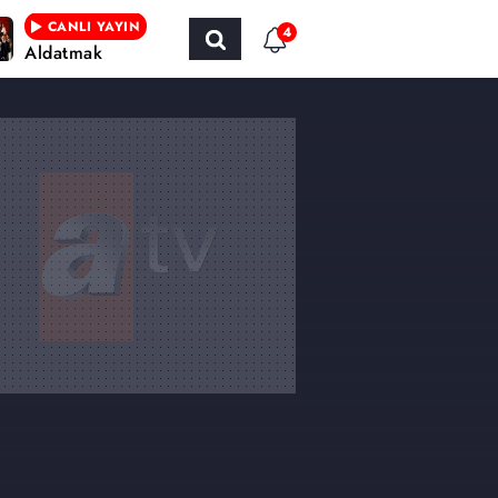
CANLI YAYIN
4
Aldatmak