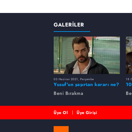
GALERİLER
03 Haziran 2021, Perşembe
18 
Yusuf'un şaşırtan kararı ne?
10
Beni Bırakma
Be
Üye Ol
Üye Girişi