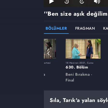
''Ben size aşık değilim!
BÖLÜMLER
FRAGMAN
K
ı
31 Mayıs 2021, Pazartesi
18 Haziran 2021, Cuma
616. Bölüm
630. Bölüm
a
Beni Bırakma
Beni Bırakma -
Final
Sıla, Tarık'a yalan söyl