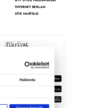
ATV UYDU FREKANSLARI
İNTERNET REKLAM
SİTE HARİTASI
Hakkında
Tümünü Kabul Et