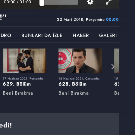
00:00
/
01:00
''
22 Mart 2018, Perşembe
00:00
ADRO
BUNLARI DA İZLE
HABER
GALERİ
17 Haziran 2021, Perşembe
16 Haziran 2021, Çarşamba
15 Haziran 20
629. Bölüm
628. Bölüm
627. Bö
Beni Bırakma
Beni Bırakma
Beni Bır
edi!