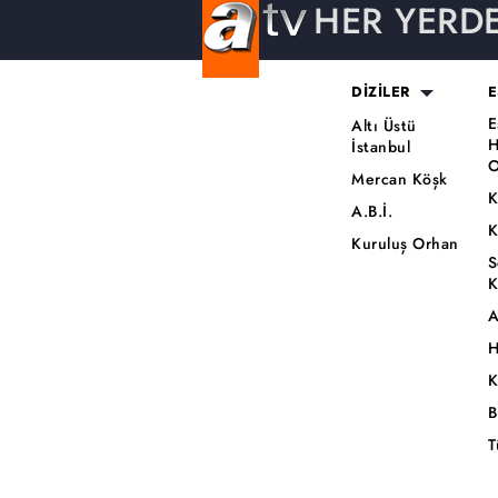
HER YERD
DİZİLER
E
E
Altı Üstü
H
İstanbul
O
Mercan Köşk
K
A.B.İ.
K
Kuruluş Orhan
S
K
A
H
K
B
T