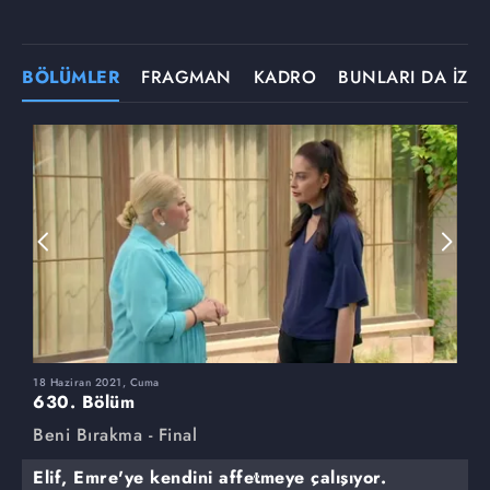
BÖLÜMLER
FRAGMAN
KADRO
BUNLARI DA İZLE
18 Haziran 2021, Cuma
1
630. Bölüm
6
Beni Bırakma - Final
B
Elif, Emre'ye kendini affetmeye çalışıyor.