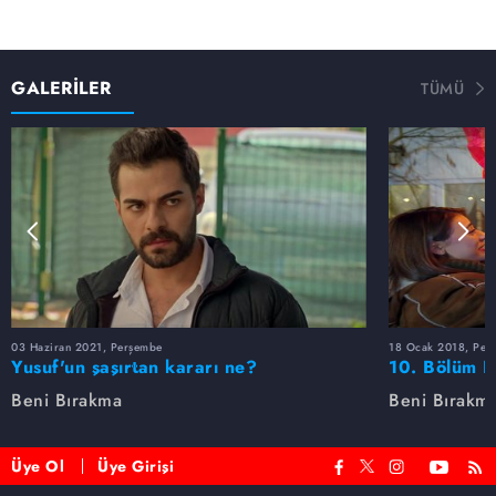
GALERİLER
TÜMÜ
03 Haziran 2021, Perşembe
18 Ocak 2018, Per
Yusuf'un şaşırtan kararı ne?
10. Bölüm F
Beni Bırakma
Beni Bırakm
Üye Ol
Üye Girişi