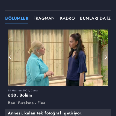
BÖLÜMLER
FRAGMAN
KADRO
BUNLARI DA İZLE
18 Haziran 2021, Cuma
1
630. Bölüm
6
Beni Bırakma - Final
B
Annesi, kalan tek fotoğrafı getiriyor.