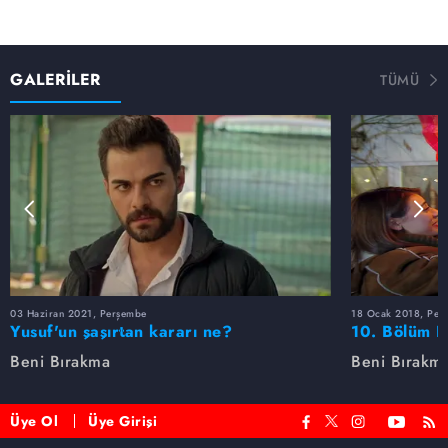
GALERİLER
TÜMÜ
03 Haziran 2021, Perşembe
18 Ocak 2018, Per
Yusuf'un şaşırtan kararı ne?
10. Bölüm F
Beni Bırakma
Beni Bırakm
Üye Ol
Üye Girişi