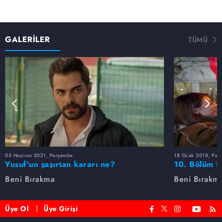
GALERİLER
TÜMÜ
03 Haziran 2021, Perşembe
18 Ocak 2018, Per
Yusuf'un şaşırtan kararı ne?
10. Bölüm F
Beni Bırakma
Beni Bırakm
Üye Ol
Üye Girişi