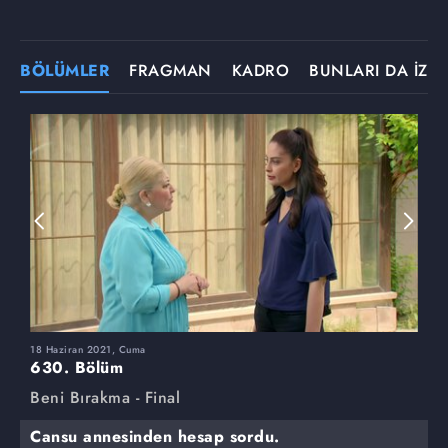
BÖLÜMLER
FRAGMAN
KADRO
BUNLARI DA İZLE
18 Haziran 2021, Cuma
1
630. Bölüm
6
Beni Bırakma - Final
B
Cansu annesinden hesap sordu.