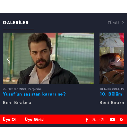
GALERİLER
TÜMÜ
03 Haziran 2021, Perşembe
18 Ocak 2018, Per
Yusuf'un şaşırtan kararı ne?
10. Bölüm F
Beni Bırakma
Beni Bırakm
Üye Ol
Üye Girişi