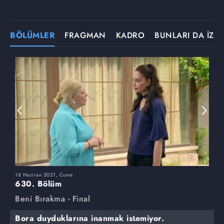
BÖLÜMLER
FRAGMAN
KADRO
BUNLARI DA İZLE
18 Haziran 2021, Cuma
1
630. Bölüm
6
Beni Bırakma - Final
B
Bora duyduklarına inanmak istemiyor.