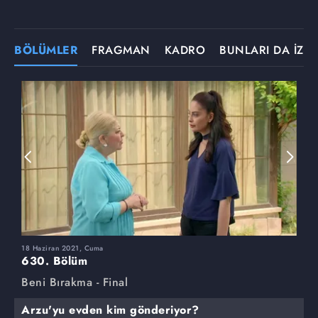
BÖLÜMLER
FRAGMAN
KADRO
BUNLARI DA İZLE
18 Haziran 2021, Cuma
1
630. Bölüm
6
Beni Bırakma - Final
B
Arzu'yu evden kim gönderiyor?