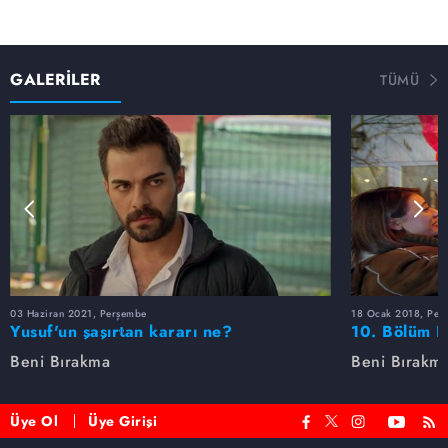
GALERİLER
TÜMÜ
03 Haziran 2021, Perşembe
18 Ocak 2018, Per
Yusuf'un şaşırtan kararı ne?
10. Bölüm F
Beni Bırakma
Beni Bırakm
Üye Ol
Üye Girişi