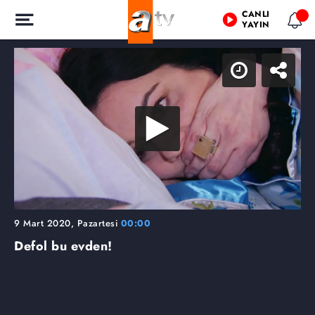
CANLI
YAYIN
9 Mart 2020, Pazartesi
00:00
Defol bu evden!