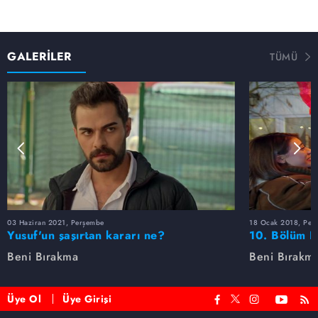
GALERİLER
TÜMÜ
03 Haziran 2021, Perşembe
18 Ocak 2018, Per
Yusuf'un şaşırtan kararı ne?
10. Bölüm F
Beni Bırakma
Beni Bırakm
Üye Ol
Üye Girişi