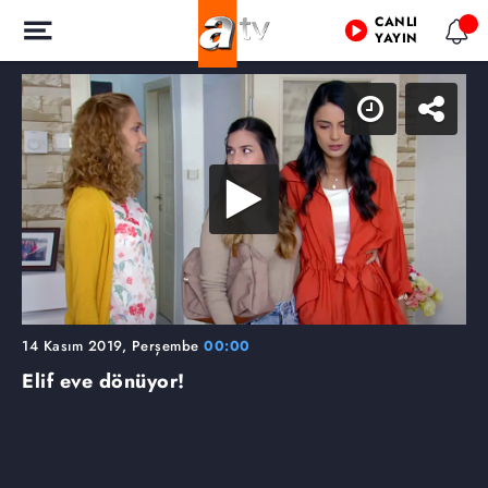
CANLI
YAYIN
14 Kasım 2019, Perşembe
00:00
Elif eve dönüyor!