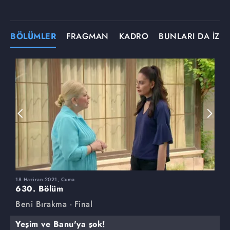
BÖLÜMLER
FRAGMAN
KADRO
BUNLARI DA İZLE
18 Haziran 2021, Cuma
1
630. Bölüm
6
Beni Bırakma - Final
B
Yeşim ve Banu'ya şok!