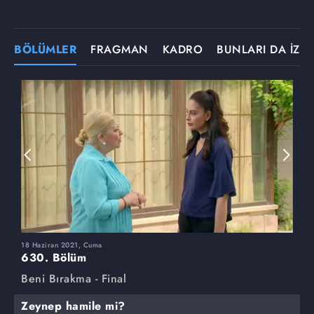
BÖLÜMLER
FRAGMAN
KADRO
BUNLARI DA İZLE
18 Haziran 2021, Cuma
1
630. Bölüm
6
Beni Bırakma - Final
B
Zeynep hamile mi?