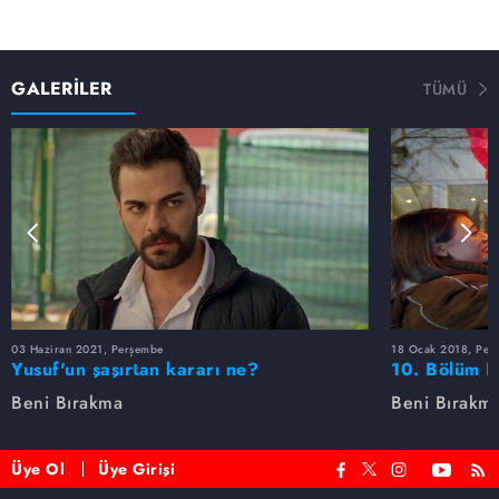
GALERİLER
TÜMÜ
03 Haziran 2021, Perşembe
18 Ocak 2018, Per
Yusuf'un şaşırtan kararı ne?
10. Bölüm F
Beni Bırakma
Beni Bırakm
Üye Ol
Üye Girişi