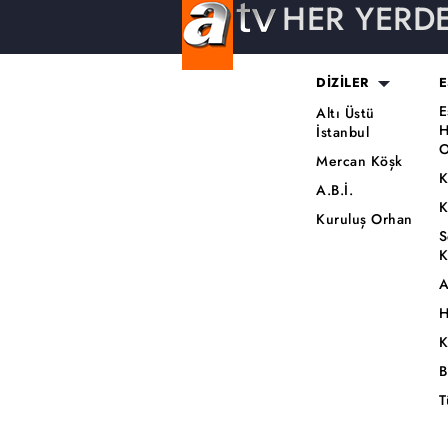
HER YERD
DİZİLER
E
E
Altı Üstü
H
İstanbul
O
Mercan Köşk
K
A.B.İ.
K
Kuruluş Orhan
S
K
A
H
K
B
T