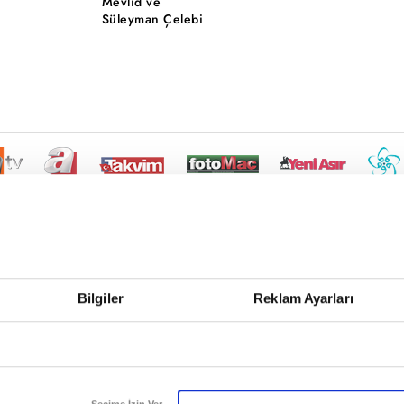
Mevlid ve
Süleyman Çelebi
Bilgiler
Reklam Ayarları
Seçime İzin Ver