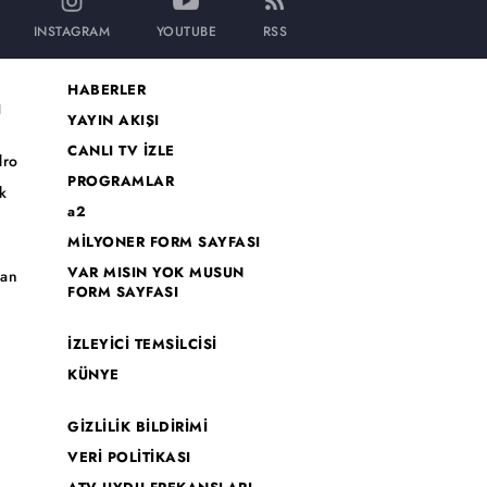
INSTAGRAM
YOUTUBE
RSS
HABERLER
I
YAYIN AKIŞI
CANLI TV İZLE
dro
PROGRAMLAR
k
a2
MİLYONER FORM SAYFASI
o
VAR MISIN YOK MUSUN
han
FORM SAYFASI
İZLEYİCİ TEMSİLCİSİ
KÜNYE
GİZLİLİK BİLDİRİMİ
VERİ POLİTİKASI