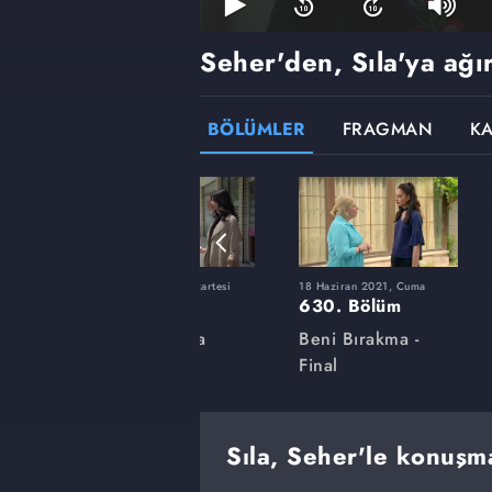
Seher'den, Sıla'ya ağır
BÖLÜMLER
FRAGMAN
K
ı
31 Mayıs 2021, Pazartesi
18 Haziran 2021, Cuma
616. Bölüm
630. Bölüm
a
Beni Bırakma
Beni Bırakma -
Final
Sıla, Seher'le konuşma