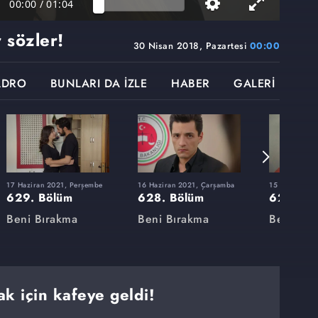
00:00
/
01:04
 sözler!
30 Nisan 2018, Pazartesi
00:00
ADRO
BUNLARI DA İZLE
HABER
GALERİ
17 Haziran 2021, Perşembe
16 Haziran 2021, Çarşamba
15 Haziran 20
629. Bölüm
628. Bölüm
627. Bö
Beni Bırakma
Beni Bırakma
Beni Bır
k için kafeye geldi!