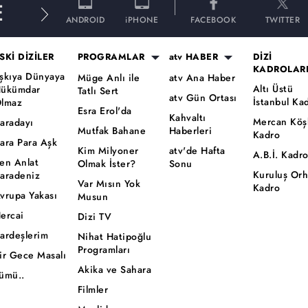
E
ANDROID
iPHONE
FACEBOOK
TWITTER
SKİ DİZİLER
PROGRAMLAR
atv HABER
DİZİ
KADROLAR
şkıya Dünyaya
Müge Anlı ile
atv Ana Haber
Altı Üstü
ükümdar
Tatlı Sert
atv Gün Ortası
İstanbul Ka
lmaz
Esra Erol'da
Kahvaltı
Mercan Köş
aradayı
Mutfak Bahane
Haberleri
Kadro
ara Para Aşk
Kim Milyoner
atv'de Hafta
A.B.İ. Kadr
en Anlat
Olmak İster?
Sonu
Kuruluş Or
aradeniz
Var Mısın Yok
Kadro
vrupa Yakası
Musun
ercai
Dizi TV
ardeşlerim
Nihat Hatipoğlu
Programları
ir Gece Masalı
Akika ve Sahara
ümü..
Filmler