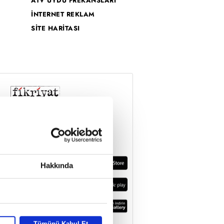
ATV UYDU FREKANSLARI
İNTERNET REKLAM
SİTE HARİTASI
Hakkında
Tümünü Kabul Et