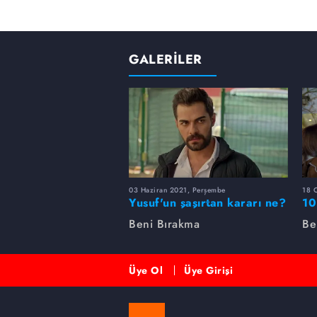
GALERİLER
03 Haziran 2021, Perşembe
18 
Yusuf'un şaşırtan kararı ne?
10
Beni Bırakma
Be
Üye Ol
Üye Girişi