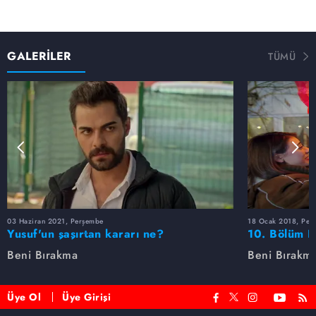
GALERİLER
TÜMÜ
03 Haziran 2021, Perşembe
18 Ocak 2018, Per
Yusuf'un şaşırtan kararı ne?
10. Bölüm F
Beni Bırakma
Beni Bırakm
Üye Ol
Üye Girişi