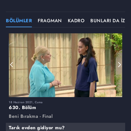
BÖLÜMLER
FRAGMAN
KADRO
BUNLARI DA İZLE
18 Haziran 2021, Cuma
1
630. Bölüm
6
Beni Bırakma - Final
B
Tarık evden gidiyor mu?